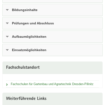
a
Bildungsinhalte
v
i
g
Prüfungen und Abschluss
a
t
Aufbaumöglichkeiten
i
o
n
Einsatzmöglichkeiten
Fachschulstandort
Fachschulen für Gartenbau und Agrartechnik Dresden-Pillnitz
Weiterführende Links