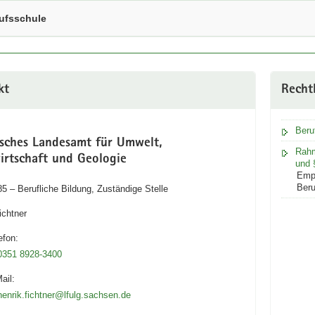
ufsschule
kt
Recht
Beru
isches Landesamt für Umwelt,
Rahm
irtschaft und Geologie
und 
Empf
Beru
85 – Berufliche Bildung, Zuständige Stelle
ichtner
efon:
0351 8928-3400
ail:
henrik.fichtner@lfulg.sachsen.de