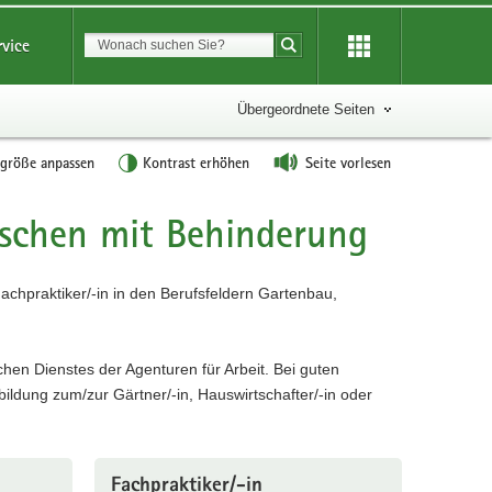
Suchbegriff
rvice
Suche starten
Übergeordnete Seiten
tgröße anpassen
Kontrast erhöhen
Seite vorlesen
schen mit Behinderung
achpraktiker/-in in den Berufsfeldern Gartenbau,
en Dienstes der Agenturen für Arbeit. Bei guten
ildung zum/zur Gärtner/-in, Hauswirtschafter/-in oder
Fachpraktiker/-in