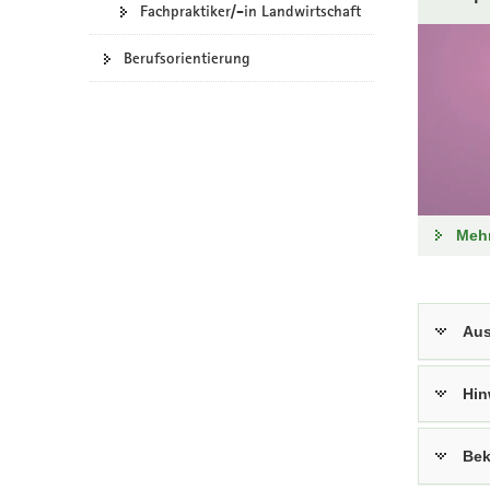
Fachpraktiker/-in Landwirtschaft
a
v
Berufsorientierung
i
g
a
t
i
o
n
Mehr
Aus
Hin
Bek