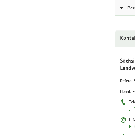
Ber
Konta
Sächs
Landw
Referat 
Henrik F
Tel
E-M