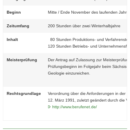
a
Beginn
Mitte / Ende November des laufenden Jahre
v
i
Zeitumfang
200 Stunden über zwei Winterhalbjahre
g
a
Inhalt
80 Stunden Produktions- und Verfahrenste
t
120 Stunden Betriebs- und Unternehmensfü
i
o
n
Meisterprüfung
Der Antrag auf Zulassung zur Meisterprüfung
Prüfungsbeginn im Folgejahr beim Sächsisc
Geologie einzureichen.
Rechtsgrundlage
Verordnung über die Anforderungen in der M
12. März 1991, zuletzt geändert durch die 
http://www.berufenet.de/