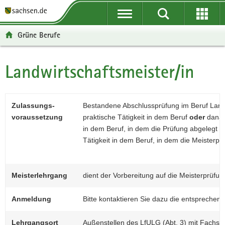
P
P
H
F
o
o
a
o
r
r
u
o
Grüne Berufe
t
t
p
t
a
a
t
e
l
l
i
r
Landwirtschaftsmeister/in
Hauptinhalt
ü
n
n
-
b
a
h
B
e
v
a
e
Zulassungs-
Bestandene Abschlussprüfung im Beruf Land
r
i
l
r
voraussetzung
praktische Tätigkeit in dem Beruf
oder
danach
g
g
t
e
in dem Beruf, in dem die Prüfung abgelegt 
r
a
i
Tätigkeit in dem Beruf, in dem die Meisterpr
e
t
c
i
i
h
f
o
Meisterlehrgang
dient der Vorbereitung auf die Meisterprüfun
e
n
n
Anmeldung
Bitte kontaktieren Sie dazu die entsprechend
d
e
Lehrgangsort
Außenstellen des LfULG (Abt. 3) mit Fachsch
N