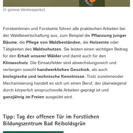
a
(© genese Werbeagentur)
v
i
g
Forstwirtinnen und Forstwirte führen alle praktischen Arbeiten bei
a
der Waldbewirtschaftung aus, zum Beispiel die
Pflanzung junger
t
Bäume
, die
Pflege von Waldbeständen
, die
Holzernte
oder
i
Tätigkeiten des
Waldschutzes
. Sie leisten einen wichtigen Beitrag
o
für den
Erhalt unserer Wälder
und damit auch für den
n
Klimaschutz
. Die Einsatzfelder sind abwechslungsreich und
verlangen sowohl
handwerkliches Geschick
, als auch
biologische und technische Kenntnisse
. Trotz zunehmender
Mechanisierung handelt es sich um einen Beruf, der überwiegend
durch körperlich anspruchsvolle Arbeiten geprägt ist und
ganzjährig im Freien
ausgeübt wird.
Tipp: Tag der offenen Tür im Forstlichen
Bildungszentrum Bad Reiboldsgrün